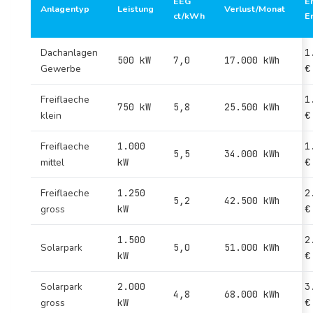
EEG
E
Anlagentyp
Leistung
Verlust/Monat
ct/kWh
E
Dachanlagen
1
500 kW
7,0
17.000 kWh
Gewerbe
€
Freiflaeche
1
750 kW
5,8
25.500 kWh
klein
€
Freiflaeche
1.000
1
5,5
34.000 kWh
mittel
kW
€
Freiflaeche
1.250
2
5,2
42.500 kWh
gross
kW
€
1.500
2
Solarpark
5,0
51.000 kWh
kW
€
Solarpark
2.000
3
4,8
68.000 kWh
gross
kW
€