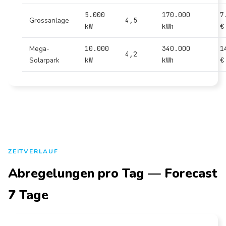
5.000
170.000
7
Grossanlage
4,5
kW
kWh
€
Mega-
10.000
340.000
1
4,2
Solarpark
kW
kWh
€
ZEITVERLAUF
Abregelungen pro Tag — Forecast
7 Tage