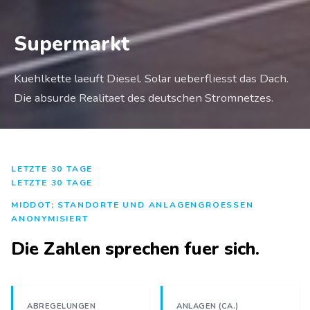
Supermarkt
Kuehlkette laeuft Diesel. Solar ueberfliesst das Dach.
Die absurde Realitaet des deutschen Stromnetzes.
LETZTE 30 TAGE
LETZTE 30 TAGE
MIDDOT; STANDORTE UND ANLAGENGROESSEN
ANONYMISIERT
Die Zahlen sprechen fuer sich.
ABREGELUNGEN
ANLAGEN (CA.)