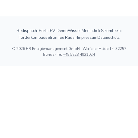
Redispatch-Portal
PV-Demo
Wissen
Mediathek
·
Stromfee.ai
Förderkompass
Stromfee Radar
·
Impressum
Datenschutz
© 2026 HR Energiemanagement GmbH · Werfener Heide 14, 32257
Bünde · Tel
+49 5223 4921024