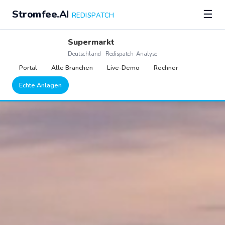
Stromfee.AI
☰
REDISPATCH
Supermarkt
Deutschland · Redispatch-Analyse
Portal
Alle Branchen
Live-Demo
Rechner
Echte Anlagen