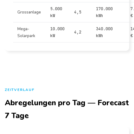
5.000
170.000
7
Grossanlage
4,5
kW
kWh
€
Mega-
10.000
340.000
1
4,2
Solarpark
kW
kWh
€
ZEITVERLAUF
Abregelungen pro Tag — Forecast
7 Tage