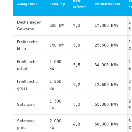
EEG
E
Anlagentyp
Leistung
Verlust/Monat
ct/kWh
E
Dachanlagen
1
500 kW
7,0
17.000 kWh
Gewerbe
€
Freiflaeche
1
750 kW
5,8
25.500 kWh
klein
€
Freiflaeche
1.000
1
5,5
34.000 kWh
mittel
kW
€
Freiflaeche
1.250
2
5,2
42.500 kWh
gross
kW
€
1.500
2
Solarpark
5,0
51.000 kWh
kW
€
Solarpark
2.000
3
4,8
68.000 kWh
gross
kW
€