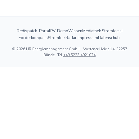
Redispatch-Portal
PV-Demo
Wissen
Mediathek
·
Stromfee.ai
Förderkompass
Stromfee Radar
·
Impressum
Datenschutz
© 2026 HR Energiemanagement GmbH · Werfener Heide 14, 32257
Bünde · Tel
+49 5223 4921024